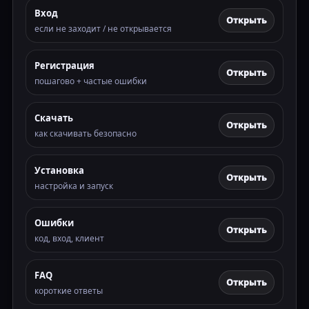
Вход
Открыть
если не заходит / не открывается
Регистрация
Открыть
пошагово + частые ошибки
Скачать
Открыть
как скачивать безопасно
Установка
Открыть
настройка и запуск
Ошибки
Открыть
код, вход, клиент
FAQ
Открыть
короткие ответы