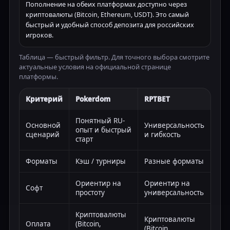
Пополнение на обеих платформах доступно через
криптовалюты (Bitcoin, Ethereum, USDT). Это самый
быстрый и удобный способ депозита для российских
игроков.
Таблица — быстрый фильтр. Для точного выбора смотрите
актуальные условия на официальной странице
платформы.
Критерий
Pokerdom
RPTBET
Понятный RU-
Основной
Универсальность
опыт и быстрый
сценарий
и гибкость
старт
Форматы
Кэш / турниры
Разные форматы
Ориентир на
Ориентир на
Софт
простоту
универсальность
Криптовалюты
Криптовалюты
Оплата
(Bitcoin,
(Bitcoin,