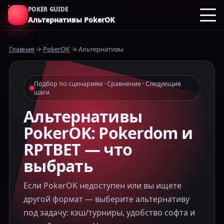
POKER GUIDE
Альтернативы PokerOK
Главная
→
PokerOK
→
Альтернативы
Подбор по сценариям · Сравнение · Следующие
шаги
Альтернативы
PokerOK: Pokerdom и
RPTBET — что
выбрать
Если PokerOK недоступен или вы ищете
другой формат — выберите альтернативу
под задачу: кэш/турниры, удобство софта и