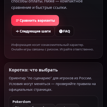
способы оплаты. Ниже — компактное
сравнение и быстрые ссылки.
Сравнить варианты
Следующие шаги
FAQ
Информация носит ознакомительный характер.
Онлайн-игры связаны с риском. Играйте ответственно.
Коротко: что выбрать
Ориентир "по сценарию" для игроков из России.
Условия могут меняться — проверяйте правила на
официальных страницах.
Pokerdom