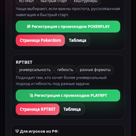
RU-опыт
быстрый старт
кэш/турниры
Чаще выбирают, если важны простота, русскоязычная
навигация и быстрый старт.
🎁 Регистрация с промокодом POKERPLAY
Страница Pokerdom
Таблица
RPTBET
универсальность
гибкость
разные форматы
Подходит тем, кто хочет более универсальный
подход и гибкость под разные задачи.
🚀 Регистрация с промокодом PLAYRPT
Страница RPTBET
Таблица
💡 Для игроков из РФ: